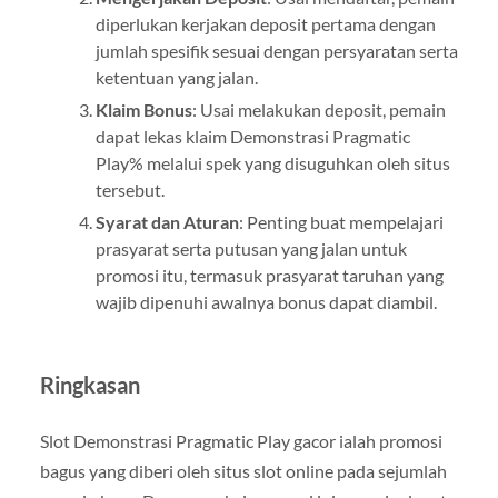
diperlukan kerjakan deposit pertama dengan
jumlah spesifik sesuai dengan persyaratan serta
ketentuan yang jalan.
Klaim Bonus
: Usai melakukan deposit, pemain
dapat lekas klaim Demonstrasi Pragmatic
Play% melalui spek yang disuguhkan oleh situs
tersebut.
Syarat dan Aturan
: Penting buat mempelajari
prasyarat serta putusan yang jalan untuk
promosi itu, termasuk prasyarat taruhan yang
wajib dipenuhi awalnya bonus dapat diambil.
Ringkasan
Slot Demonstrasi Pragmatic Play gacor ialah promosi
bagus yang diberi oleh situs slot online pada sejumlah