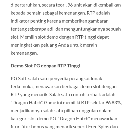
dipertaruhkan, secara teori, 96 unit akan dikembalikan
kepada pemain sebagai kemenangan. RTP adalah
indikator penting karena memberikan gambaran
tentang seberapa adil dan menguntungkannya sebuah
slot. Memilih slot demo dengan RTP tinggi dapat
meningkatkan peluang Anda untuk meraih
kemenangan.
Demo Slot PG dengan RTP Tinggi
PG Soft, salah satu penyedia perangkat lunak
terkemuka, menawarkan berbagai demo slot dengan
RTP yang menarik. Salah satu contoh terbaik adalah
“Dragon Hatch”. Game ini memiliki RTP sekitar 96.83%,
menjadikannya salah satu pilihan unggulan dalam
kategori slot demo PG. “Dragon Hatch” menawarkan
fitur-fitur bonus yang menarik seperti Free Spins dan