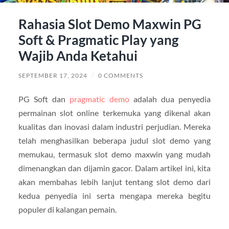
Rahasia Slot Demo Maxwin PG
Soft & Pragmatic Play yang
Wajib Anda Ketahui
SEPTEMBER 17, 2024
/
0 COMMENTS
PG Soft dan
pragmatic demo
adalah dua penyedia
permainan slot online terkemuka yang dikenal akan
kualitas dan inovasi dalam industri perjudian. Mereka
telah menghasilkan beberapa judul slot demo yang
memukau, termasuk slot demo maxwin yang mudah
dimenangkan dan dijamin gacor. Dalam artikel ini, kita
akan membahas lebih lanjut tentang slot demo dari
kedua penyedia ini serta mengapa mereka begitu
populer di kalangan pemain.