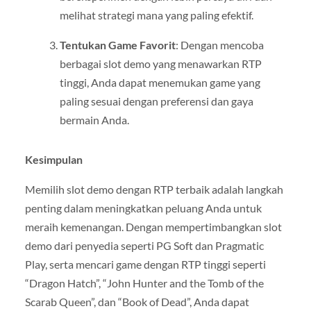
melihat strategi mana yang paling efektif.
Tentukan Game Favorit
: Dengan mencoba
berbagai slot demo yang menawarkan RTP
tinggi, Anda dapat menemukan game yang
paling sesuai dengan preferensi dan gaya
bermain Anda.
Kesimpulan
Memilih slot demo dengan RTP terbaik adalah langkah
penting dalam meningkatkan peluang Anda untuk
meraih kemenangan. Dengan mempertimbangkan slot
demo dari penyedia seperti PG Soft dan Pragmatic
Play, serta mencari game dengan RTP tinggi seperti
“Dragon Hatch”, “John Hunter and the Tomb of the
Scarab Queen”, dan “Book of Dead”, Anda dapat