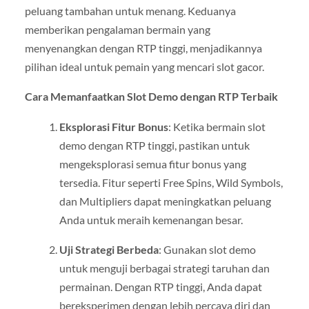
peluang tambahan untuk menang. Keduanya
memberikan pengalaman bermain yang
menyenangkan dengan RTP tinggi, menjadikannya
pilihan ideal untuk pemain yang mencari slot gacor.
Cara Memanfaatkan Slot Demo dengan RTP Terbaik
Eksplorasi Fitur Bonus
: Ketika bermain slot
demo dengan RTP tinggi, pastikan untuk
mengeksplorasi semua fitur bonus yang
tersedia. Fitur seperti Free Spins, Wild Symbols,
dan Multipliers dapat meningkatkan peluang
Anda untuk meraih kemenangan besar.
Uji Strategi Berbeda
: Gunakan slot demo
untuk menguji berbagai strategi taruhan dan
permainan. Dengan RTP tinggi, Anda dapat
bereksperimen dengan lebih percaya diri dan