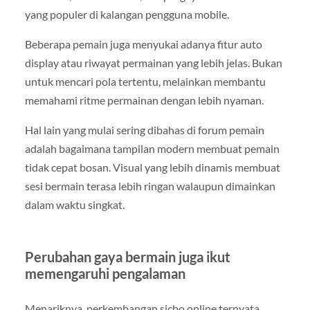
yang populer di kalangan pengguna mobile.
Beberapa pemain juga menyukai adanya fitur auto
display atau riwayat permainan yang lebih jelas. Bukan
untuk mencari pola tertentu, melainkan membantu
memahami ritme permainan dengan lebih nyaman.
Hal lain yang mulai sering dibahas di forum pemain
adalah bagaimana tampilan modern membuat pemain
tidak cepat bosan. Visual yang lebih dinamis membuat
sesi bermain terasa lebih ringan walaupun dimainkan
dalam waktu singkat.
Perubahan gaya bermain juga ikut
memengaruhi pengalaman
Menariknya, perkembangan sicbo online ternyata