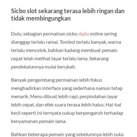
Sicbo slot sekarang terasa lebih ringan dan
tidak membingungkan
Dulu, sebagian permainan sicbo
dadu
online sering
dianggap terlalu ramai. Tombol terlalu banyak, warna
terlalu mencolok, bahkan kadang membuat pemain
cepat lelah melihat layar terlalu lama. Sekarang
pendekatannya mulai berubah.
Banyak pengembang permainan lebih fokus
menghadirkan interface yang sederhana namun tetap
menarik. Menu dibuat lebih rapi, perpindahan layar
lebih cepat, dan efek suara terasa lebih halus. Hal-hal
kecil seperti ini ternyata cukup berpengaruh terhadap
kenyamanan pemain lama.
Bahkan beberapa pemain yang sebelumnya lebih suka