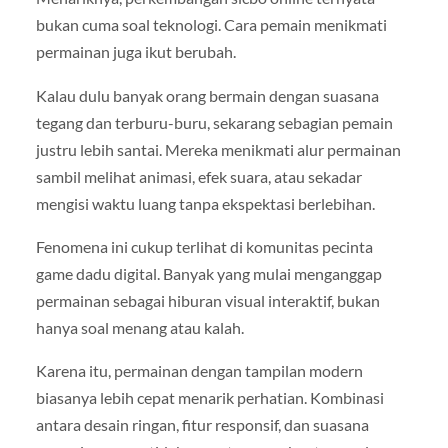
bukan cuma soal teknologi. Cara pemain menikmati
permainan juga ikut berubah.
Kalau dulu banyak orang bermain dengan suasana
tegang dan terburu-buru, sekarang sebagian pemain
justru lebih santai. Mereka menikmati alur permainan
sambil melihat animasi, efek suara, atau sekadar
mengisi waktu luang tanpa ekspektasi berlebihan.
Fenomena ini cukup terlihat di komunitas pecinta
game dadu digital. Banyak yang mulai menganggap
permainan sebagai hiburan visual interaktif, bukan
hanya soal menang atau kalah.
Karena itu, permainan dengan tampilan modern
biasanya lebih cepat menarik perhatian. Kombinasi
antara desain ringan, fitur responsif, dan suasana