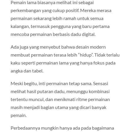
Pemain lama biasanya melihat ini sebagai
perkembangan yang cukup positif. Mereka merasa
permainan sekarang lebih ramah untuk semua
kalangan, termasuk pengguna yang baru pertama
mencoba permainan berbasis dadu digital.
Ada juga yang menyebut bahwa desain modern
membuat permainan terasa lebih “hidup”. Tidak terlalu
kaku seperti permainan lama yang hanya fokus pada
angka dan tabel.
Meski begitu, inti permainan tetap sama. Sensasi
melihat hasil putaran dadu, menunggu kombinasi
tertentu muncul, dan menikmati ritme permainan
masih menjadi bagian utama yang dicari banyak
pemain.
Perbedaannya mungkin hanya ada pada bagaimana