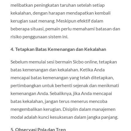
melibatkan peningkatan taruhan setelah setiap
kekalahan, dengan harapan mendapatkan kembali
kerugian saat menang. Meskipun efektif dalam
beberapa situasi, pemain perlu memahami batasan dan
risiko penggunaan sistem ini.
4. Tetapkan Batas Kemenangan dan Kekalahan
Sebelum memulai sesi bermain Sicbo online, tetapkan
batas kemenangan dan kekalahan. Ketika Anda
mencapai batas kemenangan yang telah ditetapkan,
pertimbangkan untuk berhenti sejenak dan menikmati
kemenangan Anda. Sebaliknya, jika Anda mencapai
batas kekalahan, jangan terus menerus mencoba
mengembalikan kerugian. Disiplin dalam manajemen
modal adalah kunci kesuksesan dalam jangka panjang.
5. Observasi Pola dan Tren