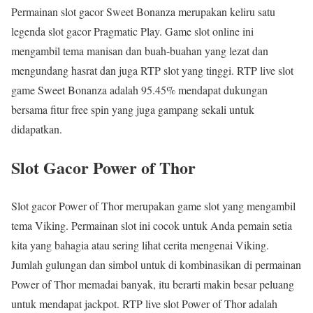
Permainan slot gacor Sweet Bonanza merupakan keliru satu
legenda slot gacor Pragmatic Play. Game slot online ini
mengambil tema manisan dan buah-buahan yang lezat dan
mengundang hasrat dan juga RTP slot yang tinggi. RTP live slot
game Sweet Bonanza adalah 95.45% mendapat dukungan
bersama fitur free spin yang juga gampang sekali untuk
didapatkan.
Slot Gacor Power of Thor
Slot gacor Power of Thor merupakan game slot yang mengambil
tema Viking. Permainan slot ini cocok untuk Anda pemain setia
kita yang bahagia atau sering lihat cerita mengenai Viking.
Jumlah gulungan dan simbol untuk di kombinasikan di permainan
Power of Thor memadai banyak, itu berarti makin besar peluang
untuk mendapat jackpot. RTP live slot Power of Thor adalah