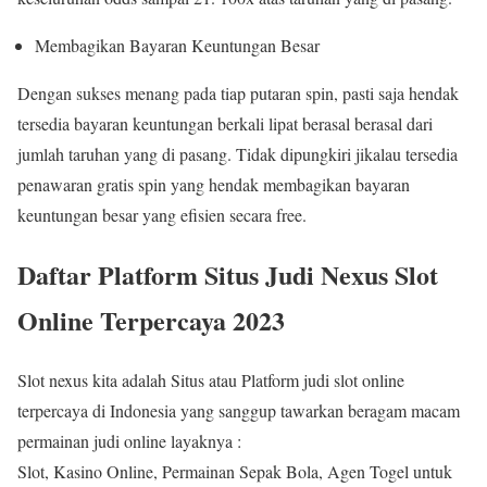
Membagikan Bayaran Keuntungan Besar
Dengan sukses menang pada tiap putaran spin, pasti saja hendak
tersedia bayaran keuntungan berkali lipat berasal berasal dari
jumlah taruhan yang di pasang. Tidak dipungkiri jikalau tersedia
penawaran gratis spin yang hendak membagikan bayaran
keuntungan besar yang efisien secara free.
Daftar Platform Situs Judi Nexus Slot
Online Terpercaya 2023
Slot nexus kita adalah Situs atau Platform judi slot online
terpercaya di Indonesia yang sanggup tawarkan beragam macam
permainan judi online layaknya :
Slot, Kasino Online, Permainan Sepak Bola, Agen Togel untuk