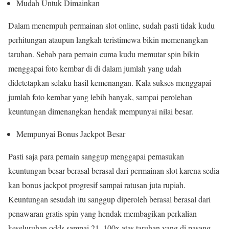
Mudah Untuk Dimainkan
Dalam menempuh permainan slot online, sudah pasti tidak kudu
perhitungan ataupun langkah teristimewa bikin memenangkan
taruhan. Sebab para pemain cuma kudu memutar spin bikin
menggapai foto kembar di di dalam jumlah yang udah
didetetapkan selaku hasil kemenangan. Kala sukses menggapai
jumlah foto kembar yang lebih banyak, sampai perolehan
keuntungan dimenangkan hendak mempunyai nilai besar.
Mempunyai Bonus Jackpot Besar
Pasti saja para pemain sanggup menggapai pemasukan
keuntungan besar berasal berasal dari permainan slot karena sedia
kan bonus jackpot progresif sampai ratusan juta rupiah.
Keuntungan sesudah itu sanggup diperoleh berasal berasal dari
penawaran gratis spin yang hendak membagikan perkalian
keseluruhan odds sampai 21. 100x atas taruhan yang di pasang.