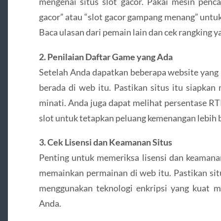
mengenai situs slot gacor. Pakai mesin pencar
gacor” atau “slot gacor gampang menang” untuk
Baca ulasan dari pemain lain dan cek rangking ya
2. Penilaian Daftar Game yang Ada
Setelah Anda dapatkan beberapa website yang p
berada di web itu. Pastikan situs itu siapka
minati. Anda juga dapat melihat persentase RTP
slot untuk tetapkan peluang kemenangan lebih b
3. Cek Lisensi dan Keamanan Situs
Penting untuk memeriksa lisensi dan keamana
memainkan permainan di web itu. Pastikan situ
menggunakan teknologi enkripsi yang kuat m
Anda.