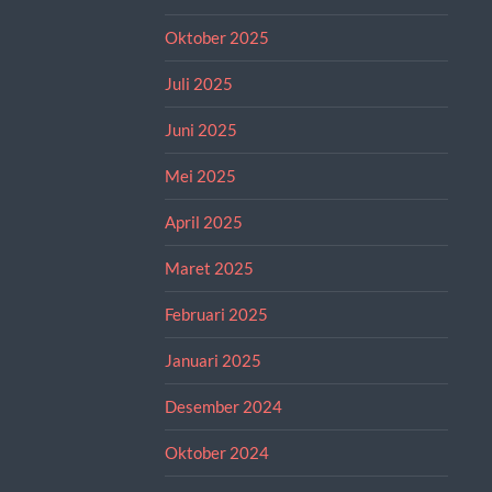
Oktober 2025
Juli 2025
Juni 2025
Mei 2025
April 2025
Maret 2025
Februari 2025
Januari 2025
Desember 2024
Oktober 2024