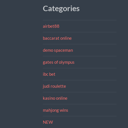
Categories
airbet88
baccarat online
demo spaceman
gates of olympus
ibc bet
judi roulette
kasino online
mahjong wins
NEW