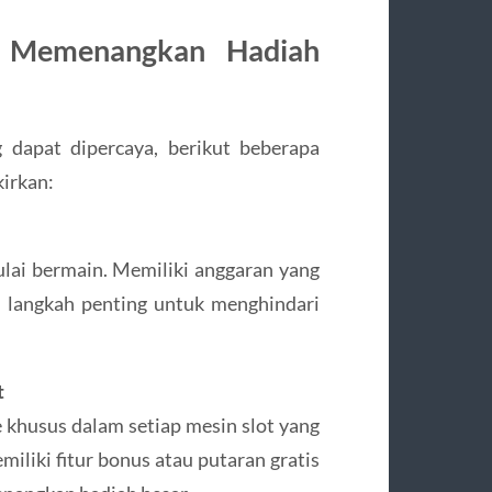
uk Memenangkan Hadiah
 dapat dipercaya, berikut beberapa
kirkan:
lai bermain. Memiliki anggaran yang
h langkah penting untuk menghindari
t
 khusus dalam setiap mesin slot yang
liki fitur bonus atau putaran gratis