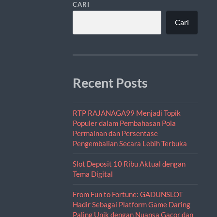
CARI
Cari
Recent Posts
RTP RAJANAGA99 Menjadi Topik
Populer dalam Pembahasan Pola
Permainan dan Persentase
Pengembalian Secara Lebih Terbuka
Slot Deposit 10 Ribu Aktual dengan
Tema Digital
From Fun to Fortune: GADUNSLOT
Hadir Sebagai Platform Game Daring
Paling Unik dengan Nuansa Gacor dan