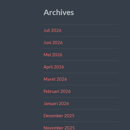
Archives
Juli 2026
Juni 2026
Mei 2026
April 2026
Maret 2026
Februari 2026
Januari 2026
Desember 2025
November 2025