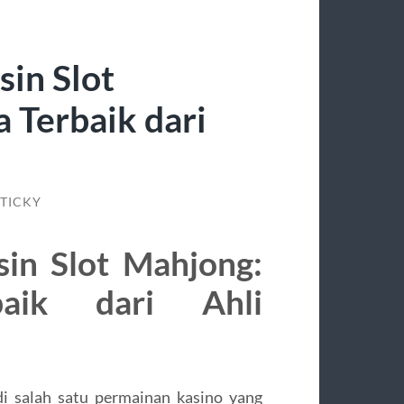
in Slot
a Terbaik dari
STICKY
in Slot Mahjong:
baik dari Ahli
i salah satu permainan kasino yang