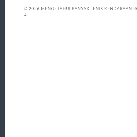
© 2026
MENGETAHUI BANYAK JENIS KENDARAAN 
4