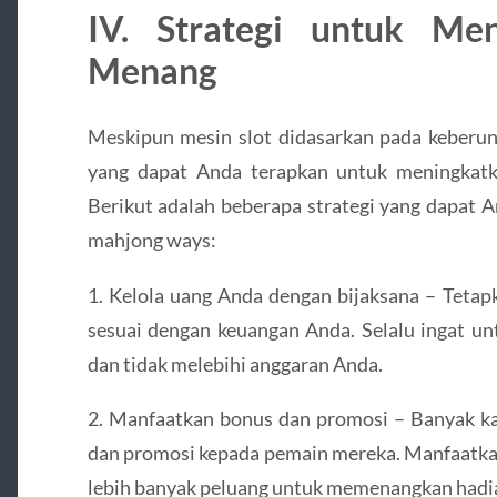
IV. Strategi untuk Me
Menang
Meskipun mesin slot didasarkan pada keberun
yang dapat Anda terapkan untuk meningkat
Berikut adalah beberapa strategi yang dapat 
mahjong ways:
1. Kelola uang Anda dengan bijaksana – Tetap
sesuai dengan keuangan Anda. Selalu ingat u
dan tidak melebihi anggaran Anda.
2. Manfaatkan bonus dan promosi – Banyak k
dan promosi kepada pemain mereka. Manfaatka
lebih banyak peluang untuk memenangkan hadi