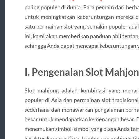
paling populer di dunia. Para pemain dari berb
untuk meningkatkan keberuntungan mereka da
satu permainan slot yang semakin populer adal
ini, kami akan memberikan panduan ahli tentan
sehingga Anda dapat mencapai keberuntungan y
I. Pengenalan Slot Mahjo
Slot mahjong adalah kombinasi yang menar
populer di Asia dan permainan slot tradisiona
sederhana dan menawarkan pengalaman berma
besar untuk mendapatkan kemenangan besar. D
menemukan simbol-simbol yang biasa Anda tem
karakter-karakter Cina, bambu, dan mahjong til