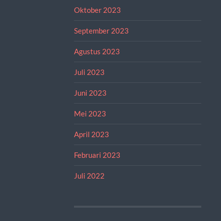
Oktober 2023
September 2023
Agustus 2023
Juli 2023
Juni 2023
Mei 2023
April 2023
Februari 2023
Juli 2022