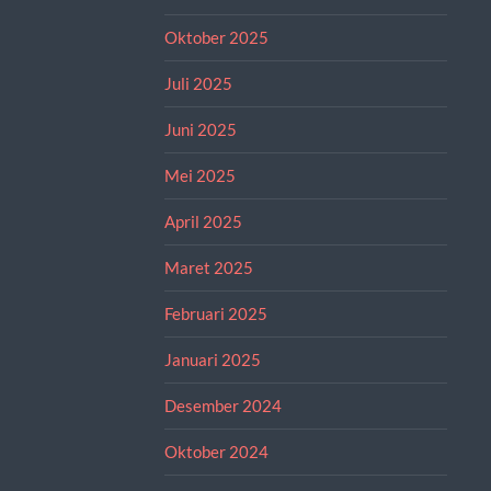
Oktober 2025
Juli 2025
Juni 2025
Mei 2025
April 2025
Maret 2025
Februari 2025
Januari 2025
Desember 2024
Oktober 2024