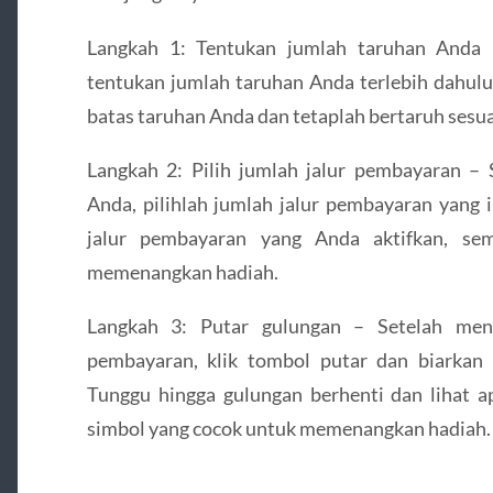
Langkah 1: Tentukan jumlah taruhan Anda
tentukan jumlah taruhan Anda terlebih dahul
batas taruhan Anda dan tetaplah bertaruh sesu
Langkah 2: Pilih jumlah jalur pembayaran –
Anda, pilihlah jumlah jalur pembayaran yang
jalur pembayaran yang Anda aktifkan, se
memenangkan hadiah.
Langkah 3: Putar gulungan – Setelah men
pembayaran, klik tombol putar dan biarkan
Tunggu hingga gulungan berhenti dan lihat
simbol yang cocok untuk memenangkan hadiah.