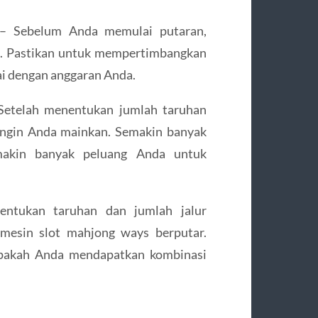
 – Sebelum Anda memulai putaran,
u. Pastikan untuk mempertimbangkan
ai dengan anggaran Anda.
 Setelah menentukan jumlah taruhan
 ingin Anda mainkan. Semakin banyak
makin banyak peluang Anda untuk
entukan taruhan dan jumlah jalur
 mesin slot mahjong ways berputar.
 apakah Anda mendapatkan kombinasi