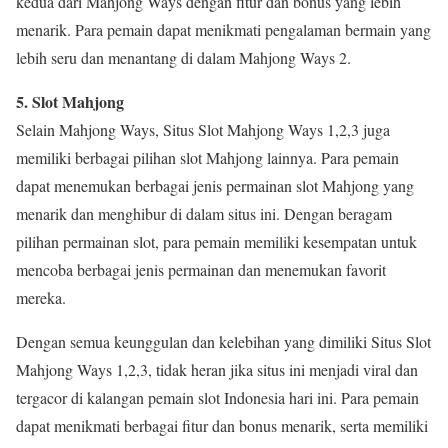
kedua dari Mahjong Ways dengan fitur dan bonus yang lebih
menarik. Para pemain dapat menikmati pengalaman bermain yang
lebih seru dan menantang di dalam Mahjong Ways 2.
5. Slot Mahjong
Selain Mahjong Ways, Situs Slot Mahjong Ways 1,2,3 juga
memiliki berbagai pilihan slot Mahjong lainnya. Para pemain
dapat menemukan berbagai jenis permainan slot Mahjong yang
menarik dan menghibur di dalam situs ini. Dengan beragam
pilihan permainan slot, para pemain memiliki kesempatan untuk
mencoba berbagai jenis permainan dan menemukan favorit
mereka.
Dengan semua keunggulan dan kelebihan yang dimiliki Situs Slot
Mahjong Ways 1,2,3, tidak heran jika situs ini menjadi viral dan
tergacor di kalangan pemain slot Indonesia hari ini. Para pemain
dapat menikmati berbagai fitur dan bonus menarik, serta memiliki