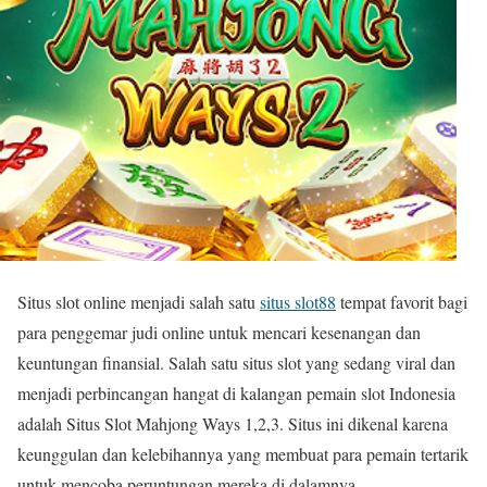
Situs slot online menjadi salah satu
situs slot88
tempat favorit bagi
para penggemar judi online untuk mencari kesenangan dan
keuntungan finansial. Salah satu situs slot yang sedang viral dan
menjadi perbincangan hangat di kalangan pemain slot Indonesia
adalah Situs Slot Mahjong Ways 1,2,3. Situs ini dikenal karena
keunggulan dan kelebihannya yang membuat para pemain tertarik
untuk mencoba peruntungan mereka di dalamnya.