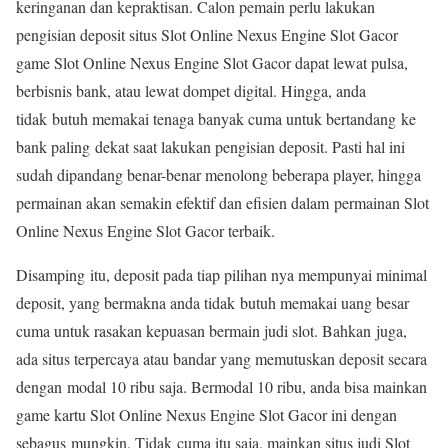
keringanan dan kepraktisan. Calon pemain perlu lakukan
pengisian deposit situs Slot Online Nexus Engine Slot Gacor
game Slot Online Nexus Engine Slot Gacor dapat lewat pulsa,
berbisnis bank, atau lewat dompet digital. Hingga, anda
tidak butuh memakai tenaga banyak cuma untuk bertandang ke
bank paling dekat saat lakukan pengisian deposit. Pasti hal ini
sudah dipandang benar-benar menolong beberapa player, hingga
permainan akan semakin efektif dan efisien dalam permainan Slot
Online Nexus Engine Slot Gacor terbaik.
Disamping itu, deposit pada tiap pilihan nya mempunyai minimal
deposit, yang bermakna anda tidak butuh memakai uang besar
cuma untuk rasakan kepuasan bermain judi slot. Bahkan juga,
ada situs terpercaya atau bandar yang memutuskan deposit secara
dengan modal 10 ribu saja. Bermodal 10 ribu, anda bisa mainkan
game kartu Slot Online Nexus Engine Slot Gacor ini dengan
sebagus mungkin. Tidak cuma itu saja, mainkan situs judi Slot