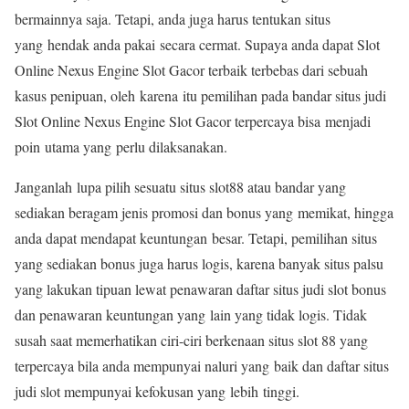
bermainnya saja. Tetapi, anda juga harus tentukan situs
yang hendak anda pakai secara cermat. Supaya anda dapat Slot
Online Nexus Engine Slot Gacor terbaik terbebas dari sebuah
kasus penipuan, oleh karena itu pemilihan pada bandar situs judi
Slot Online Nexus Engine Slot Gacor terpercaya bisa menjadi
poin utama yang perlu dilaksanakan.
Janganlah lupa pilih sesuatu situs slot88 atau bandar yang
sediakan beragam jenis promosi dan bonus yang memikat, hingga
anda dapat mendapat keuntungan besar. Tetapi, pemilihan situs
yang sediakan bonus juga harus logis, karena banyak situs palsu
yang lakukan tipuan lewat penawaran daftar situs judi slot bonus
dan penawaran keuntungan yang lain yang tidak logis. Tidak
susah saat memerhatikan ciri-ciri berkenaan situs slot 88 yang
terpercaya bila anda mempunyai naluri yang baik dan daftar situs
judi slot mempunyai kefokusan yang lebih tinggi.