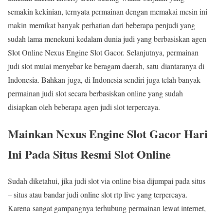
semakin kekinian, ternyata permainan dengan memakai mesin ini
makin memikat banyak perhatian dari beberapa penjudi yang
sudah lama menekuni kedalam dunia judi yang berbasiskan agen
Slot Online Nexus Engine Slot Gacor. Selanjutnya, permainan
judi slot mulai menyebar ke beragam daerah, satu diantaranya di
Indonesia. Bahkan juga, di Indonesia sendiri juga telah banyak
permainan judi slot secara berbasiskan online yang sudah
disiapkan oleh beberapa agen judi slot terpercaya.
Mainkan Nexus Engine Slot Gacor Hari
Ini Pada Situs Resmi Slot Online
Sudah diketahui, jika judi slot via online bisa dijumpai pada situs
– situs atau bandar judi online slot rtp live yang terpercaya.
Karena sangat gampangnya terhubung permainan lewat internet,