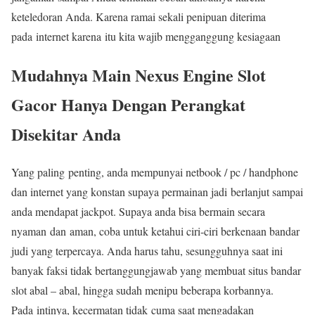
keteledoran Anda. Karena ramai sekali penipuan diterima
pada internet karena itu kita wajib mengganggung kesiagaan
Mudahnya Main Nexus Engine Slot
Gacor Hanya Dengan Perangkat
Disekitar Anda
Yang paling penting, anda mempunyai netbook / pc / handphone
dan internet yang konstan supaya permainan jadi berlanjut sampai
anda mendapat jackpot. Supaya anda bisa bermain secara
nyaman dan aman, coba untuk ketahui ciri-ciri berkenaan bandar
judi yang terpercaya. Anda harus tahu, sesungguhnya saat ini
banyak faksi tidak bertanggungjawab yang membuat situs bandar
slot abal – abal, hingga sudah menipu beberapa korbannya.
Pada intinya, kecermatan tidak cuma saat mengadakan