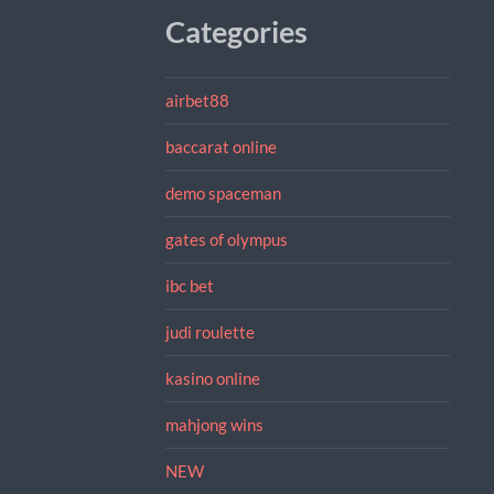
Categories
airbet88
baccarat online
demo spaceman
gates of olympus
ibc bet
judi roulette
kasino online
mahjong wins
NEW