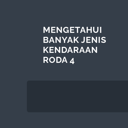
MENGETAHUI
BANYAK JENIS
KENDARAAN
RODA 4