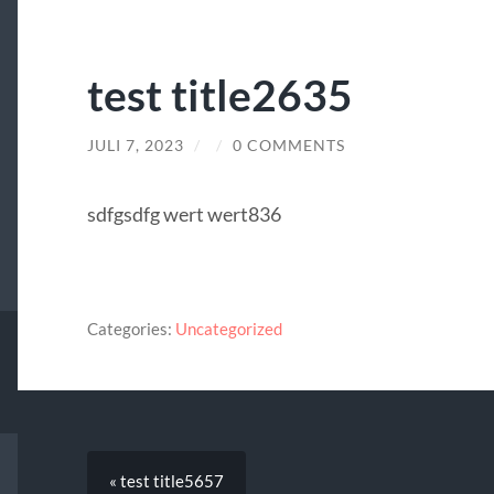
test title2635
JULI 7, 2023
/
/
0 COMMENTS
sdfgsdfg wert wert836
Categories:
Uncategorized
« test title5657