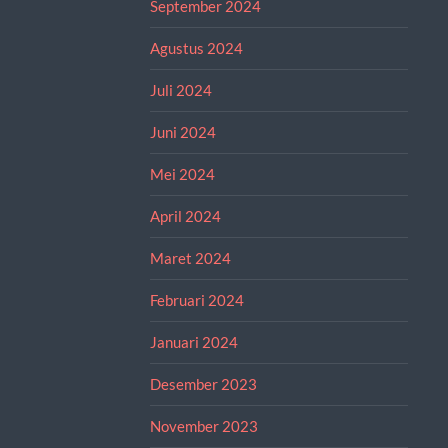
September 2024
Agustus 2024
Juli 2024
Juni 2024
Mei 2024
April 2024
Maret 2024
Februari 2024
Januari 2024
Desember 2023
November 2023