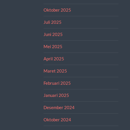
Oktober 2025
Juli 2025
Juni 2025
Mei 2025
April 2025
Maret 2025
Februari 2025
Januari 2025
Desember 2024
Oktober 2024