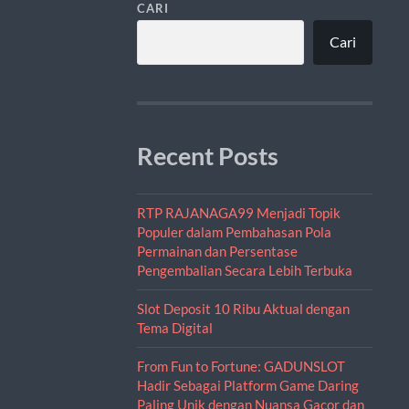
CARI
Cari
Recent Posts
RTP RAJANAGA99 Menjadi Topik
Populer dalam Pembahasan Pola
Permainan dan Persentase
Pengembalian Secara Lebih Terbuka
Slot Deposit 10 Ribu Aktual dengan
Tema Digital
From Fun to Fortune: GADUNSLOT
Hadir Sebagai Platform Game Daring
Paling Unik dengan Nuansa Gacor dan