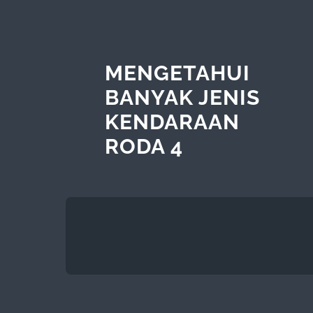
MENGETAHUI
BANYAK JENIS
KENDARAAN
RODA 4