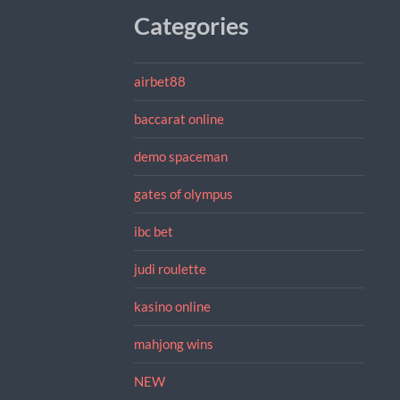
Categories
airbet88
baccarat online
demo spaceman
gates of olympus
ibc bet
judi roulette
kasino online
mahjong wins
NEW