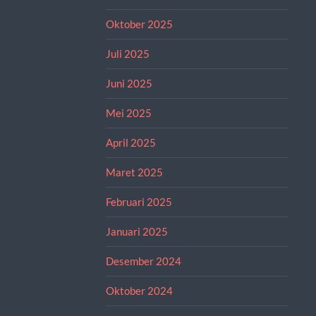
Oktober 2025
Juli 2025
Juni 2025
Mei 2025
April 2025
Maret 2025
Februari 2025
Januari 2025
Desember 2024
Oktober 2024