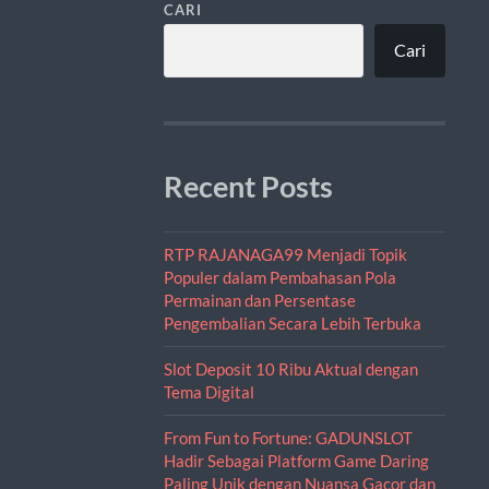
CARI
Cari
Recent Posts
RTP RAJANAGA99 Menjadi Topik
Populer dalam Pembahasan Pola
Permainan dan Persentase
Pengembalian Secara Lebih Terbuka
Slot Deposit 10 Ribu Aktual dengan
Tema Digital
From Fun to Fortune: GADUNSLOT
Hadir Sebagai Platform Game Daring
Paling Unik dengan Nuansa Gacor dan