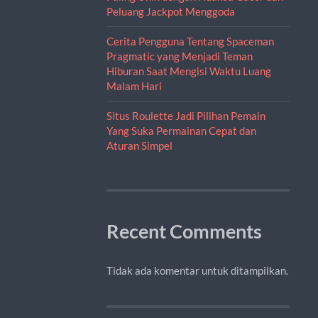
Peluang Jackpot Menggoda
Cerita Pengguna Tentang Spaceman
Pragmatic yang Menjadi Teman
Hiburan Saat Mengisi Waktu Luang
Malam Hari
Situs Roulette Jadi Pilihan Pemain
Yang Suka Permainan Cepat dan
Aturan Simpel
Recent Comments
Tidak ada komentar untuk ditampilkan.