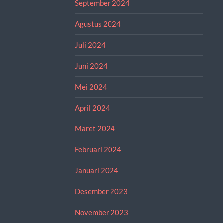
September 2024
Agustus 2024
Juli 2024
Juni 2024
Mei 2024
April 2024
Maret 2024
Februari 2024
Januari 2024
Desember 2023
November 2023