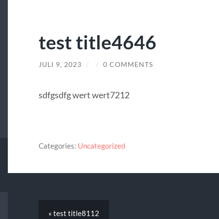
test title4646
JULI 9, 2023
/
/
0 COMMENTS
sdfgsdfg wert wert7212
Categories:
Uncategorized
« test title8112