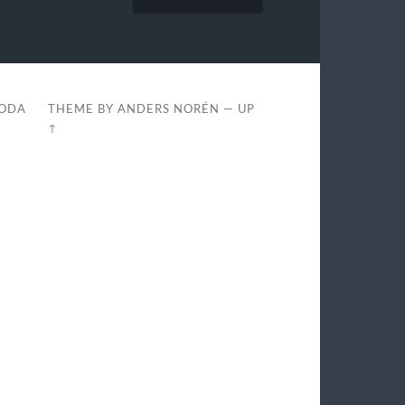
RODA
THEME BY
ANDERS NORÉN
—
UP
↑