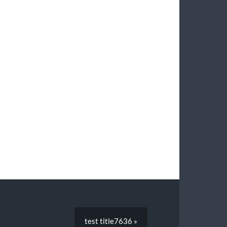
test title7636 »