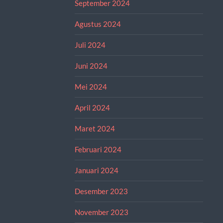
September 2024
Agustus 2024
Juli 2024
Juni 2024
Mei 2024
April 2024
Maret 2024
Februari 2024
Januari 2024
Desember 2023
November 2023