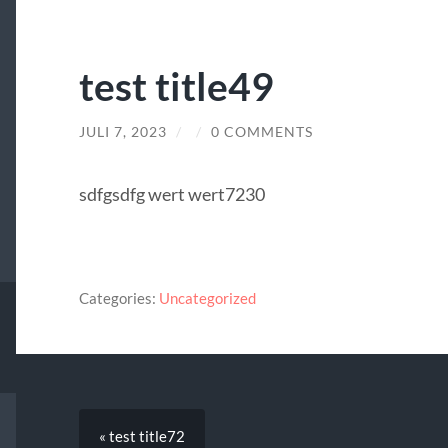
test title49
JULI 7, 2023
/
/
0 COMMENTS
sdfgsdfg wert wert7230
Categories:
Uncategorized
« test title72