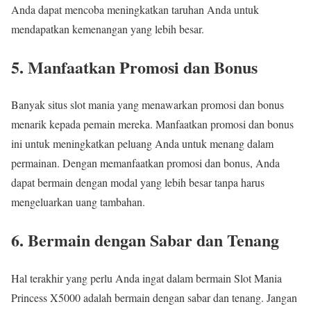
Anda dapat mencoba meningkatkan taruhan Anda untuk
mendapatkan kemenangan yang lebih besar.
5. Manfaatkan Promosi dan Bonus
Banyak situs slot mania yang menawarkan promosi dan bonus
menarik kepada pemain mereka. Manfaatkan promosi dan bonus
ini untuk meningkatkan peluang Anda untuk menang dalam
permainan. Dengan memanfaatkan promosi dan bonus, Anda
dapat bermain dengan modal yang lebih besar tanpa harus
mengeluarkan uang tambahan.
6. Bermain dengan Sabar dan Tenang
Hal terakhir yang perlu Anda ingat dalam bermain Slot Mania
Princess X5000 adalah bermain dengan sabar dan tenang. Jangan