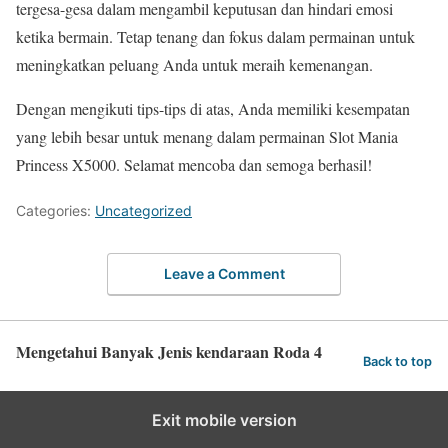
tergesa-gesa dalam mengambil keputusan dan hindari emosi
ketika bermain. Tetap tenang dan fokus dalam permainan untuk
meningkatkan peluang Anda untuk meraih kemenangan.
Dengan mengikuti tips-tips di atas, Anda memiliki kesempatan
yang lebih besar untuk menang dalam permainan Slot Mania
Princess X5000. Selamat mencoba dan semoga berhasil!
Categories:
Uncategorized
Leave a Comment
Mengetahui Banyak Jenis kendaraan Roda 4
Back to top
Exit mobile version