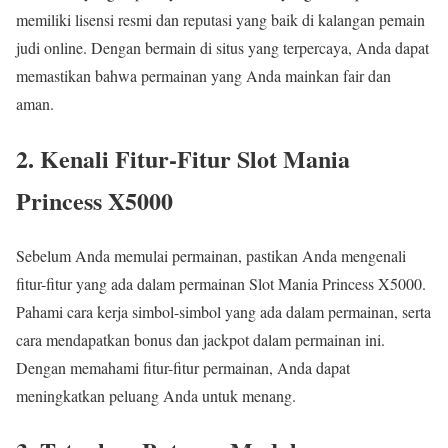
memiliki lisensi resmi dan reputasi yang baik di kalangan pemain
judi online. Dengan bermain di situs yang terpercaya, Anda dapat
memastikan bahwa permainan yang Anda mainkan fair dan
aman.
2. Kenali Fitur-Fitur Slot Mania
Princess X5000
Sebelum Anda memulai permainan, pastikan Anda mengenali
fitur-fitur yang ada dalam permainan Slot Mania Princess X5000.
Pahami cara kerja simbol-simbol yang ada dalam permainan, serta
cara mendapatkan bonus dan jackpot dalam permainan ini.
Dengan memahami fitur-fitur permainan, Anda dapat
meningkatkan peluang Anda untuk menang.