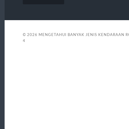
© 2026
MENGETAHUI BANYAK JENIS KENDARAAN 
4