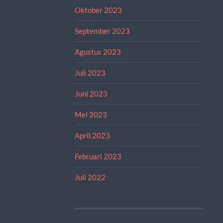
Oktober 2023
September 2023
Agustus 2023
Juli 2023
Juni 2023
Mei 2023
April 2023
Februari 2023
Juli 2022