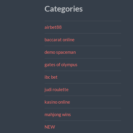
Categories
airbet88
baccarat online
demo spaceman
gates of olympus
ibc bet
judi roulette
kasino online
mahjong wins
NEW