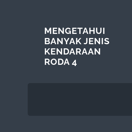
MENGETAHUI
BANYAK JENIS
KENDARAAN
RODA 4